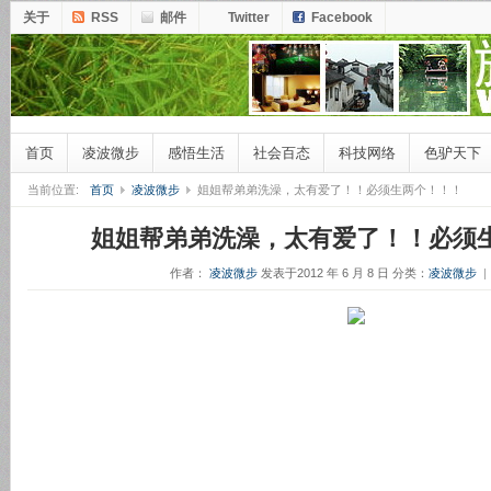
关于
RSS
邮件
Twitter
Facebook
首页
凌波微步
感悟生活
社会百态
科技网络
色驴天下
当前位置:
首页
凌波微步
姐姐帮弟弟洗澡，太有爱了！！必须生两个！！！
姐姐帮弟弟洗澡，太有爱了！！必须
作者：
凌波微步
发表于2012 年 6 月 8 日
分类：
凌波微步
|