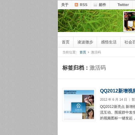
关于
RSS
邮件
Twitter
首页
凌波微步
感悟生活
社会
当前位置:
首页
激活码
标签归档：
激活码
QQ2012新增
2012 年 6 月 14 日
|
暂
QQ2012新亮点 
流互动。围观群中发
的视频图标一键发起，