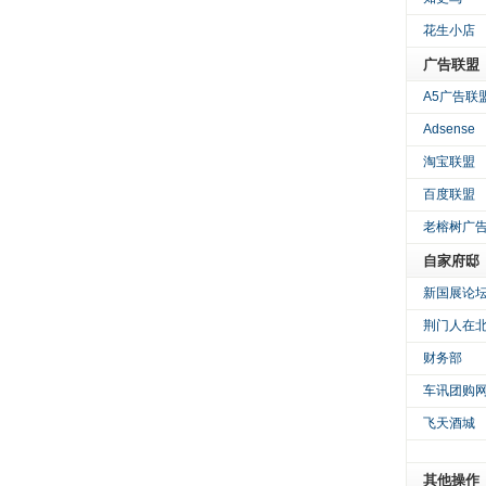
花生小店
广告联盟
A5广告联
Adsense
淘宝联盟
百度联盟
老榕树广
自家府邸
新国展论
荆门人在
财务部
车讯团购
飞天酒城
其他操作