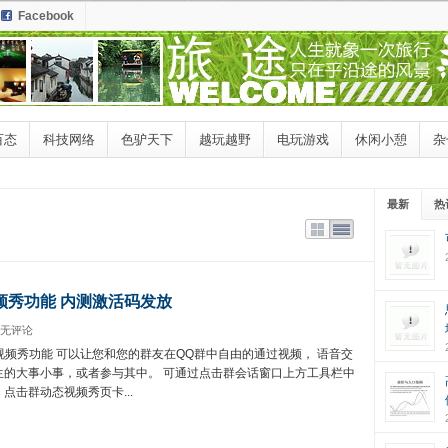
Facebook
百态
科技网络
色驴天下
越玩越野
电玩游戏
休闲小憩
杂
最新
热
视频秀功能 内测激活码发放
无评论
新增视频秀功能 可以让您和您的群友在QQ群中自由的通过视频， 语音交
生的大事小事，或者参与其中。 可通过点击群会话窗口上方工具栏中
点击群动态视频秀页卡...