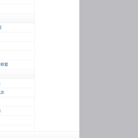
盟
告联盟
坛
北京
网