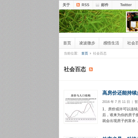
关于
RSS
邮件
Twitter
首页
凌波微步
感悟生活
社会
当前位置:
首页
社会百态
社会百态
高房价还能持续
2016 年 7 月 11 日
|
暂
1、房价或许可以连续
后，谁来为你的房子
就会出现房子的富余，