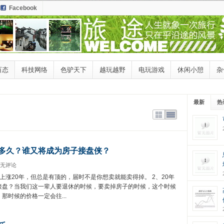
Facebook
百态
科技网络
色驴天下
越玩越野
电玩游戏
休闲小憩
杂
最新
热
多久？谁又将成为房子接盘侠？
无评论
上涨20年，但总是有顶的，届时不是你想卖就能卖得掉。 2、20年
接盘？当我们这一辈人要退休的时候，要卖掉房子的时候，这个时候
那时候的价格一定会往...