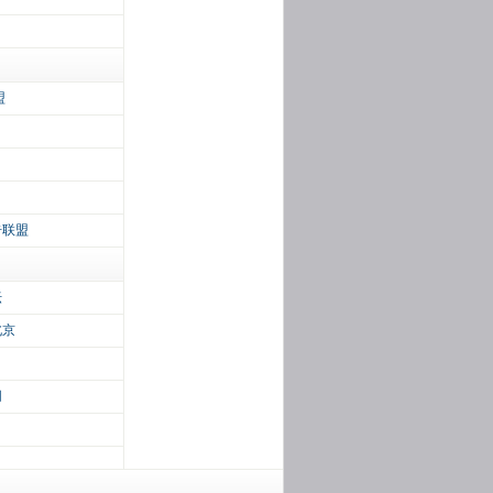
盟
告联盟
坛
北京
网