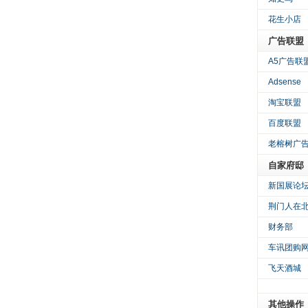
花生小店
广告联盟
A5广告联
Adsense
淘宝联盟
百度联盟
老榕树广
自家府邸
新国展论
荆门人在
财务部
车讯团购
飞天酒城
其他操作