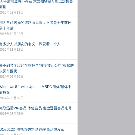
10年后现金将不存在 大面额钞票可能已没机会
面世
2016年02月19日
别为自己选择的道路而后悔，不管是十年前还
是十年后
2015年12月22日
有多少人以朋友的名义，深爱着一个人
2015年11月12日
摇不到号？没购车指标？“带车转让公司”帮您解
决买车困扰！
2014年06月20日
Windows 8.1 with Update MSDN简体/繁体中
文原版
2014年05月20日
领取迅雷VIP会员 体验会员 发放迅雷会员账号
2013年03月25日
QQ2012新增视频秀功能 内测激活码发放