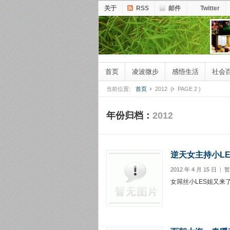
关于
RSS
邮件
Twitter
首页
凌波微步
感悟生活
社会
当前位置:
首页
2012
(
PAGE 2
)
年份归档：
2012
逆天女主持小L
2012 年 4 月 15 日
|
暂
女屌丝小LES姐又来