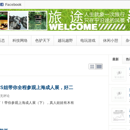
Facebook
百态
科技网络
色驴天下
越玩越野
电玩游戏
休闲小憩
杂
最新
热
ES姐带你全程参观上海成人展，好二
无评论
了！带你参观上海成人展（下），真人娃娃有木有