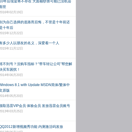
10年后现金将不存在 大面额钞票可能已没机会
面世
2016年02月19日
别为自己选择的道路而后悔，不管是十年前还
是十年后
2015年12月22日
有多少人以朋友的名义，深爱着一个人
2015年11月12日
摇不到号？没购车指标？“带车转让公司”帮您解
决买车困扰！
2014年06月20日
Windows 8.1 with Update MSDN简体/繁体中
文原版
2014年05月20日
领取迅雷VIP会员 体验会员 发放迅雷会员账号
2013年03月25日
QQ2012新增视频秀功能 内测激活码发放