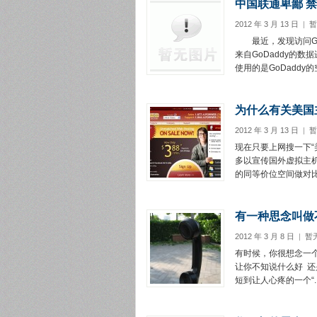
中国联通卑鄙 禁
2012 年 3 月 13 日
|
暂
最近，发现访问Go
来自GoDaddy的
使用的是GoDaddy的
为什么有关美国
2012 年 3 月 13 日
|
暂
现在只要上网搜一下“
多以宣传国外虚拟主
的同等价位空间做对比
有一种思念叫做
2012 年 3 月 8 日
|
暂
有时候，你很想念一个人 ­
让你不知说什么好 ­ 还
短到让人心疼的一个“..