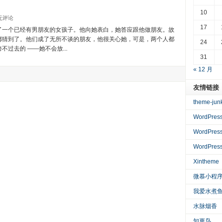
10
无评论
17
个已经有男朋友的女孩子。他向她表白，她答应跟他做朋友。故
都猜到了。他们成了无所不谈的朋友，他很关心她，可是，两个人都
24
过去的 ——她不会放...
31
« 12 月
友情链接
theme-jun
WordPre
WordPres
WordPre
Xintheme
微慕小程
我爱水煮
水脉烟香
知更鸟