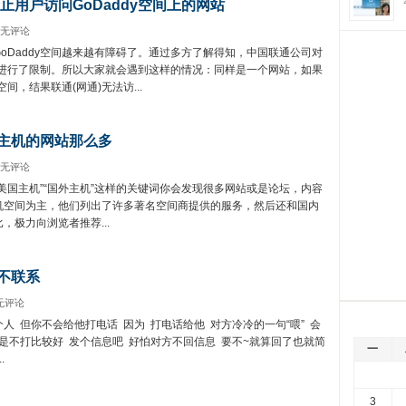
止用户访问GoDaddy空间上的网站
无评论
Daddy空间越来越有障碍了。通过多方了解得知，中国联通公司对
数据进行了限制。所以大家就会遇到这样的情况：同样是一个网站，如果
空间，结果联通(网通)无法访...
主机的网站那么多
无评论
美国主机”“国外主机”这样的关键词你会发现很多网站或是论坛，内容
机空间为主，他们列出了许多著名空间商提供的服务，然后还和国内
，极力向浏览者推荐...
不联系
无评论
 但你不会给他打电话 ­ 因为 ­ 打电话给他 ­ 对方冷冷的一句“喂” ­ 会
是不打比较好 ­ 发个信息吧 ­ 好怕对方不回信息 ­ 要不~就算回了也就简
一
.
3