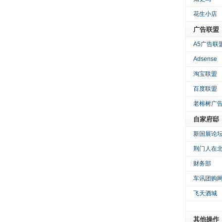
花生小店
广告联盟
A5广告联
Adsense
淘宝联盟
百度联盟
老榕树广
自家府邸
新国展论
荆门人在
财务部
车讯团购
飞天酒城
其他操作