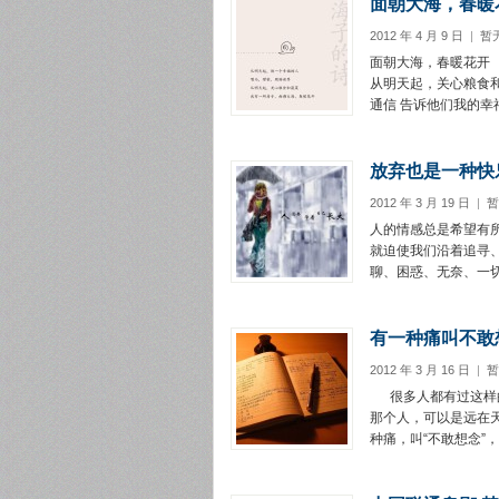
面朝大海，春暖
2012 年 4 月 9 日
|
暂
面朝大海，春暖花开 
从明天起，关心粮食和
通信 告诉他们我的幸福
放弃也是一种快
2012 年 3 月 19 日
|
暂
人的情感总是希望有
就迫使我们沿着追寻
聊、困惑、无奈、一切
有一种痛叫不敢
2012 年 3 月 16 日
|
暂
很多人都有过这样的
那个人，可以是远在
种痛，叫“不敢想念”，