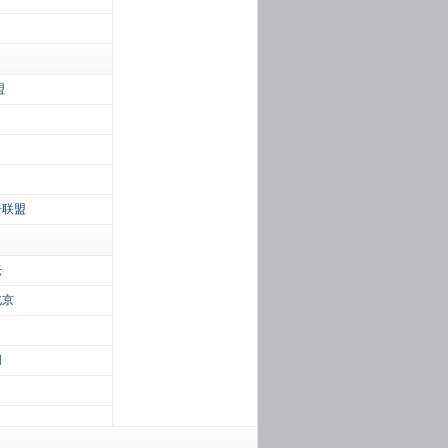
盟
告联盟
坛
北京
网